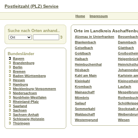
Postleitzahl (PLZ) Service
Home
Impressum
Suche nach Orten anhand..
Orte im Landkreis Aschaffenb
Alzenau in Unterfranken
Bessenbach
Blankenbach
Dammbach
Geiselbach
Glattbach
Bundesländer
Goldbach
Großosthei
Bayern
Haibach
Heigenbrüc
Brandenburg
Heimbuchenthal
Heinrichstha
Berlin
Hösbach
Johannesbe
Bremen
Kahl am Main
Karlstein a
Baden-Württemberg
Hessen
Kleinkahl
Kleinosthei
Hamburg
Krombach
Laufach
Mecklenburg-Vorpommern
Mainaschaff
Mespelbrun
Niedersachsen
Nordrhein-Westfalen
Mömbris
Rothenbuc
Rheinland-Pfalz
Sailauf
Schöllkripp
Saarland
Sommerkahl
Stockstadt 
Sachsen
Waldaschaff
Weibersbru
Sachsen-Anhalt
Schleswig-Holstein
Westerngrund
Wiesen
Thüringen