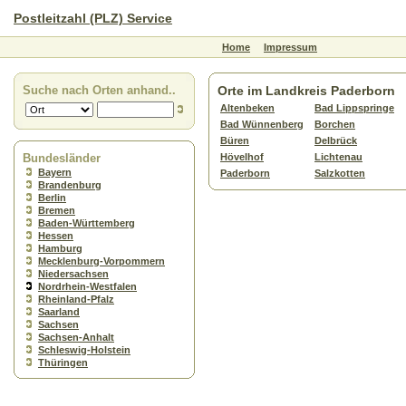
Postleitzahl (PLZ) Service
Home
Impressum
Suche nach Orten anhand..
Orte im Landkreis Paderborn
Altenbeken
Bad Lippspringe
Bad Wünnenberg
Borchen
Büren
Delbrück
Bundesländer
Hövelhof
Lichtenau
Bayern
Paderborn
Salzkotten
Brandenburg
Berlin
Bremen
Baden-Württemberg
Hessen
Hamburg
Mecklenburg-Vorpommern
Niedersachsen
Nordrhein-Westfalen
Rheinland-Pfalz
Saarland
Sachsen
Sachsen-Anhalt
Schleswig-Holstein
Thüringen