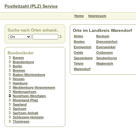
Postleitzahl (PLZ) Service
Home
Impressum
Suche nach Orten anhand..
Orte im Landkreis Warendorf
Ahlen
Beckum
Beelen
Drensteinfurt
Ennigerloh
Everswinkel
Bundesländer
Oelde
Ostbevern
Bayern
Sassenberg
Sendenhorst
Brandenburg
Telgte
Wadersloh
Berlin
Warendorf
Bremen
Baden-Württemberg
Hessen
Hamburg
Mecklenburg-Vorpommern
Niedersachsen
Nordrhein-Westfalen
Rheinland-Pfalz
Saarland
Sachsen
Sachsen-Anhalt
Schleswig-Holstein
Thüringen