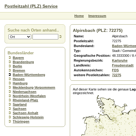
Postleitzahl (PLZ) Service
Home
Impressum
Suche nach Orten anhand..
Alpirsbach (PLZ: 72275)
Name:
Alpirsbach
Postleitzahl:
72275
Bundesland:
Baden-Württe
Typ:
Stadt / Gemeind
Bundesländer
Geografische Position:
48.3333300 / 8
Bayern
Regierungsbezirk:
Karlsruhe
Brandenburg
Landkreis:
Freudenstadt
Berlin
Autokennzeichen:
FDS
Bremen
Baden-Württemberg
weitere Postleitzahlen:
72275
Hessen
Hamburg
Mecklenburg-Vorpommern
Auf dieser Karte sehen sie die genaue
Lag
Niedersachsen
eingezeichnet.
Nordrhein-Westfalen
Rheinland-Pfalz
Saarland
Sachsen
Sachsen-Anhalt
Schleswig-Holstein
Thüringen