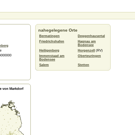
nahegelegene Orte
Bermatingen
Deggenhausertal
Friedrichshafen
Hagnau am
Bodensee
mberg
e
Heiligenberg
Horgenzell
(RV)
.4000000
Immenstaad am
Oberteuringen
Bodensee
Salem
Stetten
e von Markdorf