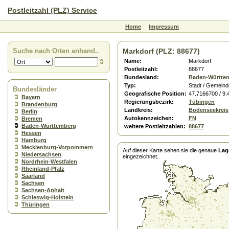
Postleitzahl (PLZ) Service
Home
Impressum
Suche nach Orten anhand..
Markdorf (PLZ: 88677)
Name:
Markdorf
Postleitzahl:
88677
Bundesland:
Baden-Württe
Typ:
Stadt / Gemeind
Bundesländer
Geografische Position:
47.7166700 / 9
Bayern
Regierungsbezirk:
Tübingen
Brandenburg
Landkreis:
Bodenseekreis
Berlin
Autokennzeichen:
FN
Bremen
Baden-Württemberg
weitere Postleitzahlen:
88677
Hessen
Hamburg
Mecklenburg-Vorpommern
Auf dieser Karte sehen sie die genaue
Lag
Niedersachsen
eingezeichnet.
Nordrhein-Westfalen
Rheinland-Pfalz
Saarland
Sachsen
Sachsen-Anhalt
Schleswig-Holstein
Thüringen