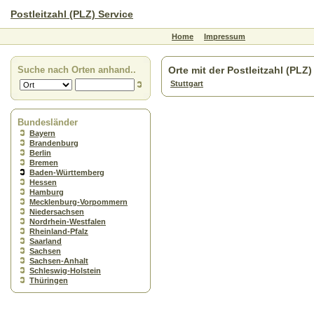
Postleitzahl (PLZ) Service
Home
Impressum
Suche nach Orten anhand..
Orte mit der Postleitzahl (PLZ
Stuttgart
Bundesländer
Bayern
Brandenburg
Berlin
Bremen
Baden-Württemberg
Hessen
Hamburg
Mecklenburg-Vorpommern
Niedersachsen
Nordrhein-Westfalen
Rheinland-Pfalz
Saarland
Sachsen
Sachsen-Anhalt
Schleswig-Holstein
Thüringen