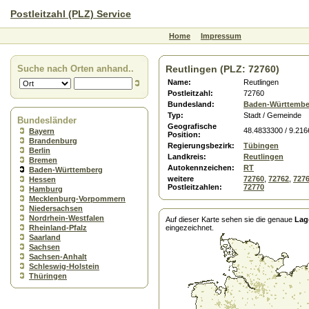
Postleitzahl (PLZ) Service
Home
Impressum
Suche nach Orten anhand..
Reutlingen (PLZ: 72760)
Name:
Reutlingen
Postleitzahl:
72760
Bundesland:
Baden-Württembe
Typ:
Stadt / Gemeinde
Bundesländer
Geografische
48.4833300 / 9.21
Bayern
Position:
Brandenburg
Regierungsbezirk:
Tübingen
Berlin
Landkreis:
Reutlingen
Bremen
Autokennzeichen:
RT
Baden-Württemberg
weitere
72760
,
72762
,
727
Hessen
Postleitzahlen:
72770
Hamburg
Mecklenburg-Vorpommern
Niedersachsen
Nordrhein-Westfalen
Auf dieser Karte sehen sie die genaue
Lag
Rheinland-Pfalz
eingezeichnet.
Saarland
Sachsen
Sachsen-Anhalt
Schleswig-Holstein
Thüringen