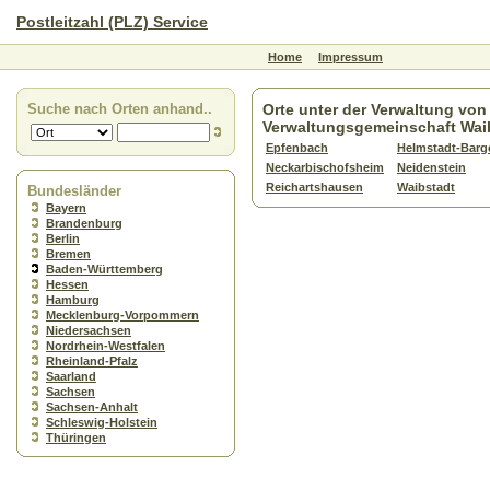
Postleitzahl (PLZ) Service
Home
Impressum
Suche nach Orten anhand..
Orte unter der Verwaltung von
Verwaltungsgemeinschaft Wai
Epfenbach
Helmstadt-Barg
Neckarbischofsheim
Neidenstein
Reichartshausen
Waibstadt
Bundesländer
Bayern
Brandenburg
Berlin
Bremen
Baden-Württemberg
Hessen
Hamburg
Mecklenburg-Vorpommern
Niedersachsen
Nordrhein-Westfalen
Rheinland-Pfalz
Saarland
Sachsen
Sachsen-Anhalt
Schleswig-Holstein
Thüringen