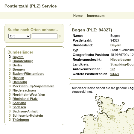
Postleitzahl (PLZ) Service
Home
Impressum
Suche nach Orten anhand..
Bogen (PLZ: 94327)
Name:
Bogen
Postleitzahl:
94327
Bundesland:
Bayern
Typ:
Stadt / Gemeind
Bundesländer
Geografische Position:
48.9166700 / 1
Bayern
Regierungsbezirk:
Niederbayern
Brandenburg
Landkreis:
Straubing-Bog
Berlin
Autokennzeichen:
SR
Bremen
Baden-Württemberg
weitere Postleitzahlen:
94327
Hessen
Hamburg
Mecklenburg-Vorpommern
Auf dieser Karte sehen sie die genaue
Lag
Niedersachsen
eingezeichnet.
Nordrhein-Westfalen
Rheinland-Pfalz
Saarland
Sachsen
Sachsen-Anhalt
Schleswig-Holstein
Thüringen