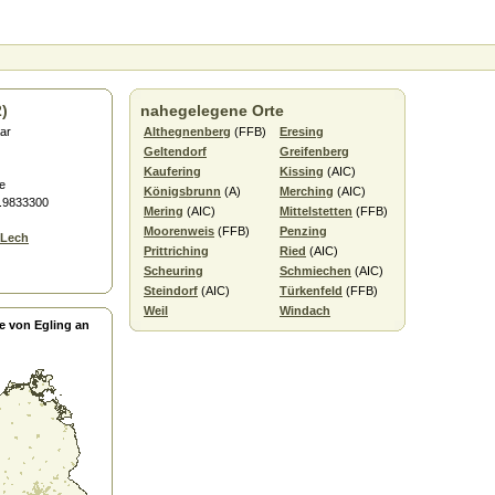
2)
nahegelegene Orte
aar
Althegnenberg
(FFB)
Eresing
Geltendorf
Greifenberg
Kaufering
Kissing
(AIC)
e
Königsbrunn
(A)
Merching
(AIC)
0.9833300
Mering
(AIC)
Mittelstetten
(FFB)
Moorenweis
(FFB)
Penzing
 Lech
Prittriching
Ried
(AIC)
Scheuring
Schmiechen
(AIC)
Steindorf
(AIC)
Türkenfeld
(FFB)
Weil
Windach
e von Egling an