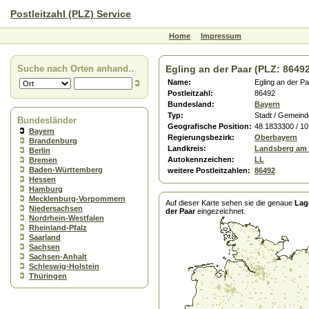
Postleitzahl (PLZ) Service
Home
Impressum
Suche nach Orten anhand..
Egling an der Paar (PLZ: 8649
Name:
Egling an der P
Postleitzahl:
86492
Bundesland:
Bayern
Typ:
Stadt / Gemeind
Bundesländer
Geografische Position:
48.1833300 / 1
Bayern
Regierungsbezirk:
Oberbayern
Brandenburg
Landkreis:
Landsberg am
Berlin
Autokennzeichen:
LL
Bremen
Baden-Württemberg
weitere Postleitzahlen:
86492
Hessen
Hamburg
Mecklenburg-Vorpommern
Auf dieser Karte sehen sie die genaue
Lag
Niedersachsen
der Paar
eingezeichnet.
Nordrhein-Westfalen
Rheinland-Pfalz
Saarland
Sachsen
Sachsen-Anhalt
Schleswig-Holstein
Thüringen