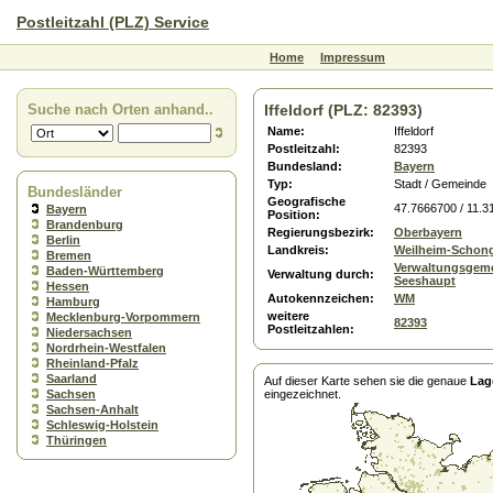
Postleitzahl (PLZ) Service
Home
Impressum
Suche nach Orten anhand..
Iffeldorf (PLZ: 82393)
Name:
Iffeldorf
Postleitzahl:
82393
Bundesland:
Bayern
Typ:
Stadt / Gemeinde
Bundesländer
Geografische
47.7666700 / 11.
Bayern
Position:
Brandenburg
Regierungsbezirk:
Oberbayern
Berlin
Landkreis:
Weilheim-Schon
Bremen
Verwaltungsgeme
Baden-Württemberg
Verwaltung durch:
Seeshaupt
Hessen
Autokennzeichen:
WM
Hamburg
weitere
Mecklenburg-Vorpommern
82393
Postleitzahlen:
Niedersachsen
Nordrhein-Westfalen
Rheinland-Pfalz
Saarland
Auf dieser Karte sehen sie die genaue
Lage
Sachsen
eingezeichnet.
Sachsen-Anhalt
Schleswig-Holstein
Thüringen