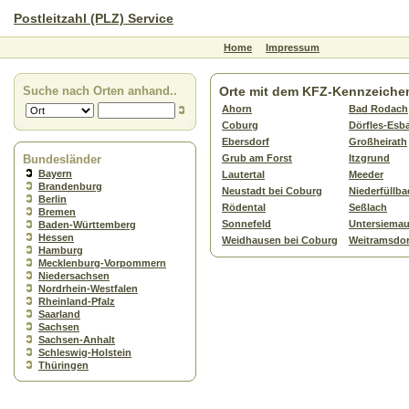
Postleitzahl (PLZ) Service
Home
Impressum
Suche nach Orten anhand..
Orte mit dem KFZ-Kennzeiche
Ahorn
Bad Rodach
Coburg
Dörfles-Esb
Ebersdorf
Großheirath
Bundesländer
Grub am Forst
Itzgrund
Bayern
Lautertal
Meeder
Brandenburg
Neustadt bei Coburg
Niederfüllba
Berlin
Rödental
Seßlach
Bremen
Sonnefeld
Untersiema
Baden-Württemberg
Hessen
Weidhausen bei Coburg
Weitramsdor
Hamburg
Mecklenburg-Vorpommern
Niedersachsen
Nordrhein-Westfalen
Rheinland-Pfalz
Saarland
Sachsen
Sachsen-Anhalt
Schleswig-Holstein
Thüringen