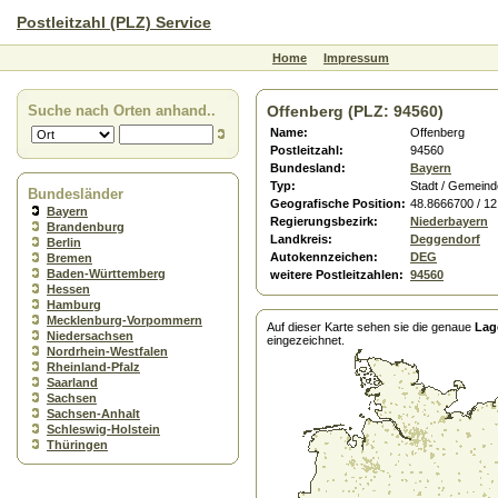
Postleitzahl (PLZ) Service
Home
Impressum
Suche nach Orten anhand..
Offenberg (PLZ: 94560)
Name:
Offenberg
Postleitzahl:
94560
Bundesland:
Bayern
Typ:
Stadt / Gemeind
Bundesländer
Geografische Position:
48.8666700 / 1
Bayern
Regierungsbezirk:
Niederbayern
Brandenburg
Landkreis:
Deggendorf
Berlin
Autokennzeichen:
DEG
Bremen
Baden-Württemberg
weitere Postleitzahlen:
94560
Hessen
Hamburg
Mecklenburg-Vorpommern
Auf dieser Karte sehen sie die genaue
Lag
Niedersachsen
eingezeichnet.
Nordrhein-Westfalen
Rheinland-Pfalz
Saarland
Sachsen
Sachsen-Anhalt
Schleswig-Holstein
Thüringen