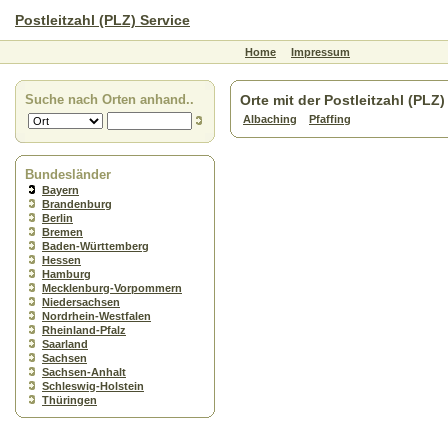
Postleitzahl (PLZ) Service
Home
Impressum
Suche nach Orten anhand..
Orte mit der Postleitzahl (PLZ
Albaching
Pfaffing
Bundesländer
Bayern
Brandenburg
Berlin
Bremen
Baden-Württemberg
Hessen
Hamburg
Mecklenburg-Vorpommern
Niedersachsen
Nordrhein-Westfalen
Rheinland-Pfalz
Saarland
Sachsen
Sachsen-Anhalt
Schleswig-Holstein
Thüringen