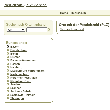
Postleitzahl (PLZ) Service
Home
Impressum
Suche nach Orten anhand..
Orte mit der Postleitzahl (PLZ
Niederschönenfeld
Bundesländer
Bayern
Brandenburg
Berlin
Bremen
Baden-Württemberg
Hessen
Hamburg
Mecklenburg-Vorpommern
Niedersachsen
Nordrhein-Westfalen
Rheinland-Pfalz
Saarland
Sachsen
Sachsen-Anhalt
Schleswig-Holstein
Thüringen