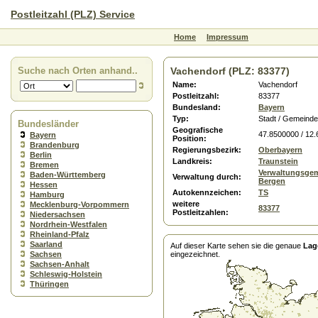
Postleitzahl (PLZ) Service
Home
Impressum
Suche nach Orten anhand..
Vachendorf (PLZ: 83377)
Name:
Vachendorf
Postleitzahl:
83377
Bundesland:
Bayern
Typ:
Stadt / Gemeinde
Bundesländer
Geografische
47.8500000 / 12
Bayern
Position:
Brandenburg
Regierungsbezirk:
Oberbayern
Berlin
Landkreis:
Traunstein
Bremen
Verwaltungsgem
Baden-Württemberg
Verwaltung durch:
Bergen
Hessen
Autokennzeichen:
TS
Hamburg
weitere
Mecklenburg-Vorpommern
83377
Postleitzahlen:
Niedersachsen
Nordrhein-Westfalen
Rheinland-Pfalz
Saarland
Auf dieser Karte sehen sie die genaue
Lag
Sachsen
eingezeichnet.
Sachsen-Anhalt
Schleswig-Holstein
Thüringen