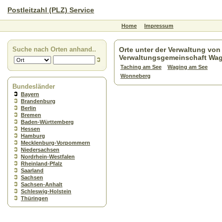
Postleitzahl (PLZ) Service
Home
Impressum
Suche nach Orten anhand..
Orte unter der Verwaltung von
Verwaltungsgemeinschaft Wag
Taching am See
Waging am See
Wonneberg
Bundesländer
Bayern
Brandenburg
Berlin
Bremen
Baden-Württemberg
Hessen
Hamburg
Mecklenburg-Vorpommern
Niedersachsen
Nordrhein-Westfalen
Rheinland-Pfalz
Saarland
Sachsen
Sachsen-Anhalt
Schleswig-Holstein
Thüringen