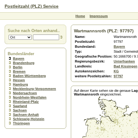
Postleitzahl (PLZ) Service
Home
Impressum
Suche nach Orten anhand..
Wartmannsroth (PLZ: 97797)
Name:
Wartmannsroth
Postleitzahl:
97797
Bundesland:
Bayern
Typ:
Stadt / Gemeind
Bundesländer
Geografische Position:
50.1666700 / 9
Bayern
Regierungsbezirk:
Unterfranken
Brandenburg
Landkreis:
Bad Kissingen
Berlin
Autokennzeichen:
KG
Bremen
Baden-Württemberg
weitere Postleitzahlen:
97797
Hessen
Hamburg
Mecklenburg-Vorpommern
Auf dieser Karte sehen sie die genaue
Lag
Niedersachsen
Wartmannsroth
eingezeichnet.
Nordrhein-Westfalen
Rheinland-Pfalz
Saarland
Sachsen
Sachsen-Anhalt
Schleswig-Holstein
Thüringen