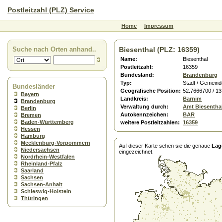
Postleitzahl (PLZ) Service
Home
Impressum
Suche nach Orten anhand..
Biesenthal (PLZ: 16359)
Name:
Biesenthal
Postleitzahl:
16359
Bundesland:
Brandenburg
Typ:
Stadt / Gemeind
Bundesländer
Geografische Position:
52.7666700 / 1
Bayern
Landkreis:
Barnim
Brandenburg
Verwaltung durch:
Amt Biesentha
Berlin
Autokennzeichen:
BAR
Bremen
Baden-Württemberg
weitere Postleitzahlen:
16359
Hessen
Hamburg
Mecklenburg-Vorpommern
Auf dieser Karte sehen sie die genaue
Lag
Niedersachsen
eingezeichnet.
Nordrhein-Westfalen
Rheinland-Pfalz
Saarland
Sachsen
Sachsen-Anhalt
Schleswig-Holstein
Thüringen