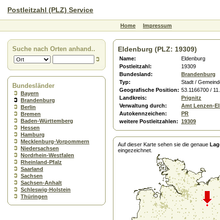
Postleitzahl (PLZ) Service
Home
Impressum
Suche nach Orten anhand..
Eldenburg (PLZ: 19309)
Name:
Eldenburg
Postleitzahl:
19309
Bundesland:
Brandenburg
Typ:
Stadt / Gemeind
Bundesländer
Geografische Position:
53.1166700 / 11
Bayern
Landkreis:
Prignitz
Brandenburg
Verwaltung durch:
Amt Lenzen-El
Berlin
Autokennzeichen:
PR
Bremen
Baden-Württemberg
weitere Postleitzahlen:
19309
Hessen
Hamburg
Mecklenburg-Vorpommern
Auf dieser Karte sehen sie die genaue
Lag
Niedersachsen
eingezeichnet.
Nordrhein-Westfalen
Rheinland-Pfalz
Saarland
Sachsen
Sachsen-Anhalt
Schleswig-Holstein
Thüringen