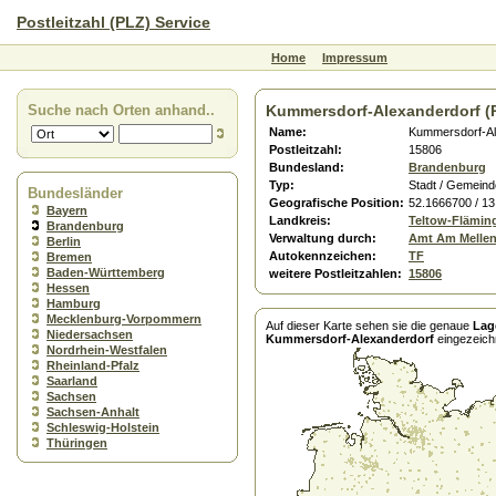
Postleitzahl (PLZ) Service
Home
Impressum
Suche nach Orten anhand..
Kummersdorf-Alexanderdorf (
Name:
Kummersdorf-Al
Postleitzahl:
15806
Bundesland:
Brandenburg
Typ:
Stadt / Gemeind
Bundesländer
Geografische Position:
52.1666700 / 1
Bayern
Landkreis:
Teltow-Flämin
Brandenburg
Verwaltung durch:
Amt Am Melle
Berlin
Autokennzeichen:
TF
Bremen
Baden-Württemberg
weitere Postleitzahlen:
15806
Hessen
Hamburg
Mecklenburg-Vorpommern
Auf dieser Karte sehen sie die genaue
Lag
Niedersachsen
Kummersdorf-Alexanderdorf
eingezeich
Nordrhein-Westfalen
Rheinland-Pfalz
Saarland
Sachsen
Sachsen-Anhalt
Schleswig-Holstein
Thüringen