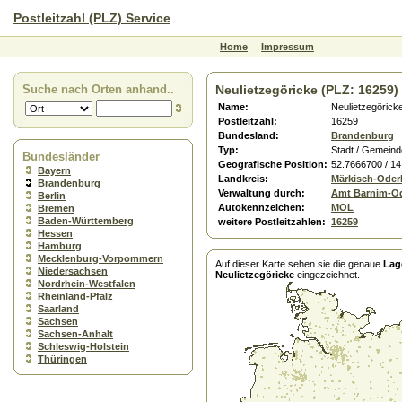
Postleitzahl (PLZ) Service
Home
Impressum
Suche nach Orten anhand..
Neulietzegöricke (PLZ: 16259)
Name:
Neulietzegörick
Postleitzahl:
16259
Bundesland:
Brandenburg
Typ:
Stadt / Gemeind
Bundesländer
Geografische Position:
52.7666700 / 1
Bayern
Landkreis:
Märkisch-Oder
Brandenburg
Verwaltung durch:
Amt Barnim-O
Berlin
Autokennzeichen:
MOL
Bremen
Baden-Württemberg
weitere Postleitzahlen:
16259
Hessen
Hamburg
Mecklenburg-Vorpommern
Auf dieser Karte sehen sie die genaue
Lag
Niedersachsen
Neulietzegöricke
eingezeichnet.
Nordrhein-Westfalen
Rheinland-Pfalz
Saarland
Sachsen
Sachsen-Anhalt
Schleswig-Holstein
Thüringen