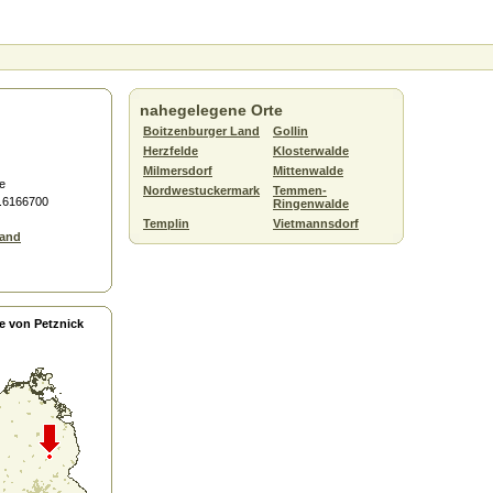
nahegelegene Orte
Boitzenburger Land
Gollin
Herzfelde
Klosterwalde
Milmersdorf
Mittenwalde
e
Nordwestuckermark
Temmen-
3.6166700
Ringenwalde
Templin
Vietmannsdorf
Land
e von Petznick