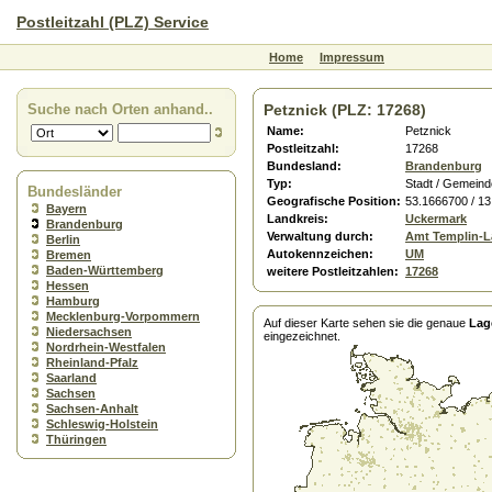
Postleitzahl (PLZ) Service
Home
Impressum
Suche nach Orten anhand..
Petznick (PLZ: 17268)
Name:
Petznick
Postleitzahl:
17268
Bundesland:
Brandenburg
Typ:
Stadt / Gemeind
Bundesländer
Geografische Position:
53.1666700 / 1
Bayern
Landkreis:
Uckermark
Brandenburg
Verwaltung durch:
Amt Templin-
Berlin
Autokennzeichen:
UM
Bremen
Baden-Württemberg
weitere Postleitzahlen:
17268
Hessen
Hamburg
Mecklenburg-Vorpommern
Auf dieser Karte sehen sie die genaue
Lag
Niedersachsen
eingezeichnet.
Nordrhein-Westfalen
Rheinland-Pfalz
Saarland
Sachsen
Sachsen-Anhalt
Schleswig-Holstein
Thüringen