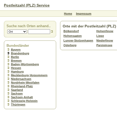
Postleitzahl (PLZ) Service
Home
Impressum
Suche nach Orten anhand..
Orte mit der Postleitzahl (PLZ
Bölkendorf
Hohenfinow
Hohensaaten
Liepe
Lunow-Stolzenhagen
Niederfinow
Bundesländer
Oderberg
Parsteinsee
Bayern
Brandenburg
Berlin
Bremen
Baden-Württemberg
Hessen
Hamburg
Mecklenburg-Vorpommern
Niedersachsen
Nordrhein-Westfalen
Rheinland-Pfalz
Saarland
Sachsen
Sachsen-Anhalt
Schleswig-Holstein
Thüringen