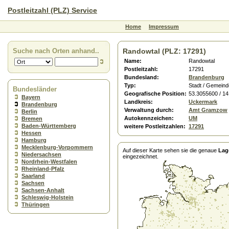
Postleitzahl (PLZ) Service
Home
Impressum
Suche nach Orten anhand..
Randowtal (PLZ: 17291)
Name:
Randowtal
Postleitzahl:
17291
Bundesland:
Brandenburg
Typ:
Stadt / Gemeind
Bundesländer
Geografische Position:
53.3055600 / 1
Bayern
Landkreis:
Uckermark
Brandenburg
Verwaltung durch:
Amt Gramzow
Berlin
Autokennzeichen:
UM
Bremen
Baden-Württemberg
weitere Postleitzahlen:
17291
Hessen
Hamburg
Mecklenburg-Vorpommern
Auf dieser Karte sehen sie die genaue
Lag
Niedersachsen
eingezeichnet.
Nordrhein-Westfalen
Rheinland-Pfalz
Saarland
Sachsen
Sachsen-Anhalt
Schleswig-Holstein
Thüringen