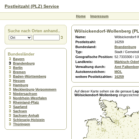
Postleitzahl (PLZ) Service
Home
Impressum
Suche nach Orten anhand..
Wölsickendorf-Wollenberg (PL
Name:
Wölsickendorf-
Postleitzahl:
16259
Bundesland:
Brandenburg
Typ:
Stadt / Gemeind
Bundesländer
Geografische Position:
52.7333300 / 1
Bayern
Landkreis:
Märkisch-Oder
Brandenburg
Verwaltung durch:
Amt Falkenbe
Berlin
Autokennzeichen:
MOL
Bremen
Baden-Württemberg
weitere Postleitzahlen:
16259
Hessen
Hamburg
Mecklenburg-Vorpommern
Auf dieser Karte sehen sie die genaue
Lag
Niedersachsen
Wölsickendorf-Wollenberg
eingezeichnet
Nordrhein-Westfalen
Rheinland-Pfalz
Saarland
Sachsen
Sachsen-Anhalt
Schleswig-Holstein
Thüringen