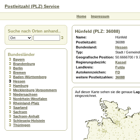
Postleitzahl (PLZ) Service
Home
Impressum
Suche nach Orten anhand..
Hünfeld (PLZ: 36088)
Name:
Hünfeld
Postleitzahl:
36088
Bundesland:
Hessen
Typ:
Stadt / Gemeind
Bundesländer
Geografische Position:
50.6666700 / 9
Bayern
Regierungsbezirk:
Kassel
Brandenburg
Landkreis:
Fulda
Berlin
Autokennzeichen:
FD
Bremen
Baden-Württemberg
weitere Postleitzahlen:
36088
Hessen
Hamburg
Mecklenburg-Vorpommern
Auf dieser Karte sehen sie die genaue
Lag
Niedersachsen
eingezeichnet.
Nordrhein-Westfalen
Rheinland-Pfalz
Saarland
Sachsen
Sachsen-Anhalt
Schleswig-Holstein
Thüringen