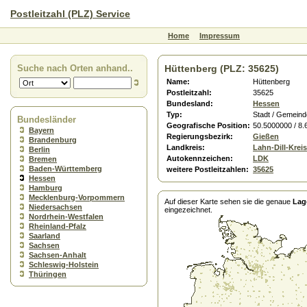
Postleitzahl (PLZ) Service
Home
Impressum
Suche nach Orten anhand..
Hüttenberg (PLZ: 35625)
Name:
Hüttenberg
Postleitzahl:
35625
Bundesland:
Hessen
Typ:
Stadt / Gemeind
Bundesländer
Geografische Position:
50.5000000 / 8
Bayern
Regierungsbezirk:
Gießen
Brandenburg
Landkreis:
Lahn-Dill-Kreis
Berlin
Autokennzeichen:
LDK
Bremen
Baden-Württemberg
weitere Postleitzahlen:
35625
Hessen
Hamburg
Mecklenburg-Vorpommern
Auf dieser Karte sehen sie die genaue
Lag
Niedersachsen
eingezeichnet.
Nordrhein-Westfalen
Rheinland-Pfalz
Saarland
Sachsen
Sachsen-Anhalt
Schleswig-Holstein
Thüringen