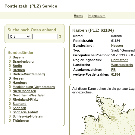
Postleitzahl (PLZ) Service
Home
Impressum
Suche nach Orten anhand..
Karben (PLZ: 61184)
Name:
Karben
Postleitzahl:
61184
Bundesland:
Hessen
Typ:
Stadt / Gemeind
Bundesländer
Geografische Position:
50.2333300 / 8
Bayern
Regierungsbezirk:
Darmstadt
Brandenburg
Landkreis:
Wetteraukreis
Berlin
Autokennzeichen:
FB
Bremen
Baden-Württemberg
weitere Postleitzahlen:
61184
Hessen
Hamburg
Mecklenburg-Vorpommern
Auf dieser Karte sehen sie die genaue
Lag
Niedersachsen
eingezeichnet.
Nordrhein-Westfalen
Rheinland-Pfalz
Saarland
Sachsen
Sachsen-Anhalt
Schleswig-Holstein
Thüringen