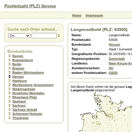
Postleitzahl (PLZ) Service
Home
Impressum
Suche nach Orten anhand..
Langenselbold (PLZ: 63505)
Name:
Langenselbold
Postleitzahl:
63505
Bundesland:
Hessen
Typ:
Stadt / Gemeind
Bundesländer
Geografische Position:
50.1833300 / 9
Bayern
Regierungsbezirk:
Darmstadt
Brandenburg
Landkreis:
Main-Kinzig-Kr
Berlin
Autokennzeichen:
HU
Bremen
Baden-Württemberg
weitere Postleitzahlen:
63505
Hessen
Hamburg
Mecklenburg-Vorpommern
Auf dieser Karte sehen sie die genaue
Lag
Niedersachsen
Langenselbold
eingezeichnet.
Nordrhein-Westfalen
Rheinland-Pfalz
Saarland
Sachsen
Sachsen-Anhalt
Schleswig-Holstein
Thüringen