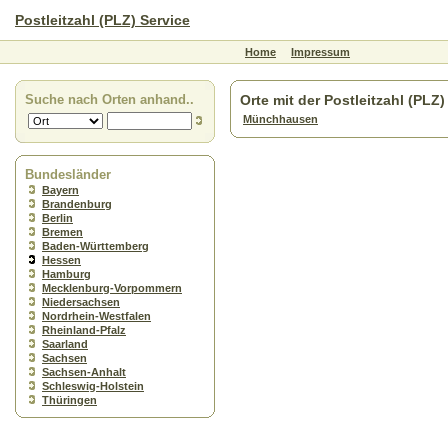
Postleitzahl (PLZ) Service
Home
Impressum
Suche nach Orten anhand..
Orte mit der Postleitzahl (PLZ)
Münchhausen
Bundesländer
Bayern
Brandenburg
Berlin
Bremen
Baden-Württemberg
Hessen
Hamburg
Mecklenburg-Vorpommern
Niedersachsen
Nordrhein-Westfalen
Rheinland-Pfalz
Saarland
Sachsen
Sachsen-Anhalt
Schleswig-Holstein
Thüringen