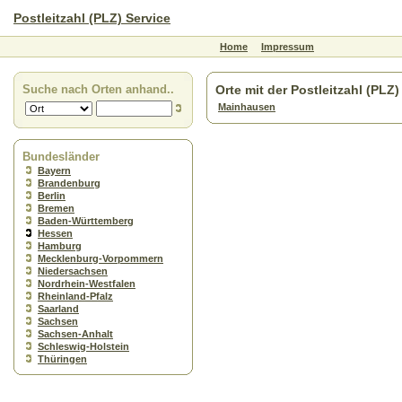
Postleitzahl (PLZ) Service
Home
Impressum
Suche nach Orten anhand..
Orte mit der Postleitzahl (PLZ
Mainhausen
Bundesländer
Bayern
Brandenburg
Berlin
Bremen
Baden-Württemberg
Hessen
Hamburg
Mecklenburg-Vorpommern
Niedersachsen
Nordrhein-Westfalen
Rheinland-Pfalz
Saarland
Sachsen
Sachsen-Anhalt
Schleswig-Holstein
Thüringen