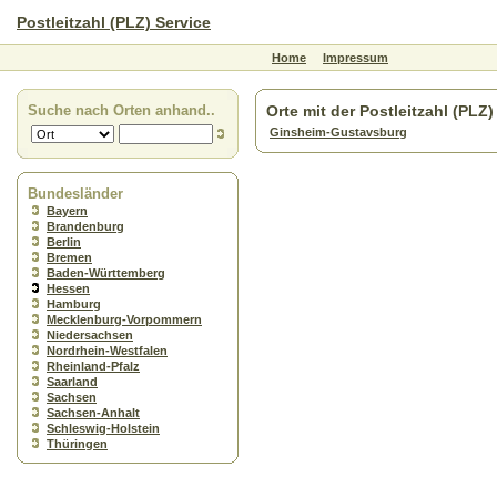
Postleitzahl (PLZ) Service
Home
Impressum
Suche nach Orten anhand..
Orte mit der Postleitzahl (PLZ
Ginsheim-Gustavsburg
Bundesländer
Bayern
Brandenburg
Berlin
Bremen
Baden-Württemberg
Hessen
Hamburg
Mecklenburg-Vorpommern
Niedersachsen
Nordrhein-Westfalen
Rheinland-Pfalz
Saarland
Sachsen
Sachsen-Anhalt
Schleswig-Holstein
Thüringen