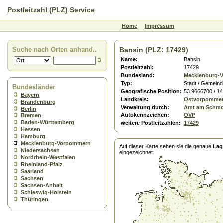
Postleitzahl (PLZ) Service
Home
Impressum
Suche nach Orten anhand..
Bansin (PLZ: 17429)
Name:
Bansin
Postleitzahl:
17429
Bundesland:
Mecklenburg-
Typ:
Stadt / Gemeind
Bundesländer
Geografische Position:
53.9666700 / 1
Bayern
Landkreis:
Ostvorpomme
Brandenburg
Verwaltung durch:
Amt am Schmo
Berlin
Autokennzeichen:
OVP
Bremen
Baden-Württemberg
weitere Postleitzahlen:
17429
Hessen
Hamburg
Mecklenburg-Vorpommern
Auf dieser Karte sehen sie die genaue
Lag
Niedersachsen
eingezeichnet.
Nordrhein-Westfalen
Rheinland-Pfalz
Saarland
Sachsen
Sachsen-Anhalt
Schleswig-Holstein
Thüringen