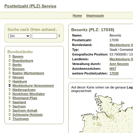
Postleitzahl (PLZ) Service
Home
Impressum
Suche nach Orten anhand..
Beseritz (PLZ: 17039)
Name:
Beseritz
Postleitzahl:
17039
Bundesland:
Mecklenburg-
Typ:
Stadt / Gemeind
Bundesländer
Geografische Position:
53.7000000 / 1
Bayern
Landkreis:
Mecklenburg-St
Brandenburg
Verwaltung durch:
Amt Neverin
Berlin
Autokennzeichen:
MST
Bremen
Baden-Württemberg
weitere Postleitzahlen:
17039
Hessen
Hamburg
Mecklenburg-Vorpommern
Auf dieser Karte sehen sie die genaue
Lag
Niedersachsen
eingezeichnet.
Nordrhein-Westfalen
Rheinland-Pfalz
Saarland
Sachsen
Sachsen-Anhalt
Schleswig-Holstein
Thüringen