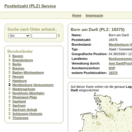
Postleitzahl (PLZ) Service
Home
Impressum
Suche nach Orten anhand..
Born am Darß (PLZ: 18375)
Name:
Born am Darß
Postleitzahl:
18375
Bundesland:
Mecklenburg-
Typ:
Stadt / Gemeind
Bundesländer
Geografische Position:
54.3833300 / 1
Bayern
Landkreis:
Nordvorpomm
Brandenburg
Verwaltung durch:
Amt Darß/Fisc
Berlin
Autokennzeichen:
NVP
Bremen
Baden-Württemberg
weitere Postleitzahlen:
18375
Hessen
Hamburg
Mecklenburg-Vorpommern
Auf dieser Karte sehen sie die genaue
Lag
Niedersachsen
Darß
eingezeichnet.
Nordrhein-Westfalen
Rheinland-Pfalz
Saarland
Sachsen
Sachsen-Anhalt
Schleswig-Holstein
Thüringen