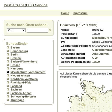
Postleitzahl (PLZ) Service
Home
Impressum
Suche nach Orten anhand..
Brünzow (PLZ: 17509)
Name:
Brünzow
Postleitzahl:
17509
Bundesland:
Mecklenburg-
Typ:
Stadt / Gemeind
Bundesländer
Geografische Position:
54.1000000 / 1
Bayern
Landkreis:
Ostvorpomme
Brandenburg
Verwaltung durch:
Amt Lubmin
Berlin
Autokennzeichen:
OVP
Bremen
Baden-Württemberg
weitere Postleitzahlen:
17509
Hessen
Hamburg
Mecklenburg-Vorpommern
Auf dieser Karte sehen sie die genaue
Lag
Niedersachsen
eingezeichnet.
Nordrhein-Westfalen
Rheinland-Pfalz
Saarland
Sachsen
Sachsen-Anhalt
Schleswig-Holstein
Thüringen