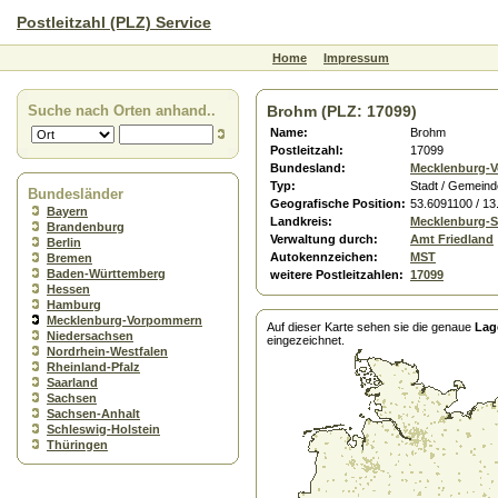
Postleitzahl (PLZ) Service
Home
Impressum
Suche nach Orten anhand..
Brohm (PLZ: 17099)
Name:
Brohm
Postleitzahl:
17099
Bundesland:
Mecklenburg-
Typ:
Stadt / Gemeind
Bundesländer
Geografische Position:
53.6091100 / 1
Bayern
Landkreis:
Mecklenburg-St
Brandenburg
Verwaltung durch:
Amt Friedland
Berlin
Autokennzeichen:
MST
Bremen
Baden-Württemberg
weitere Postleitzahlen:
17099
Hessen
Hamburg
Mecklenburg-Vorpommern
Auf dieser Karte sehen sie die genaue
Lag
Niedersachsen
eingezeichnet.
Nordrhein-Westfalen
Rheinland-Pfalz
Saarland
Sachsen
Sachsen-Anhalt
Schleswig-Holstein
Thüringen