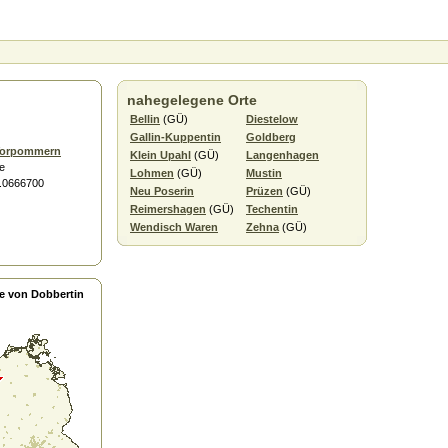
nahegelegene Orte
Bellin
(GÜ)
Diestelow
Gallin-Kuppentin
Goldberg
Vorpommern
Klein Upahl
(GÜ)
Langenhagen
e
Lohmen
(GÜ)
Mustin
2.0666700
Neu Poserin
Prüzen
(GÜ)
Reimershagen
(GÜ)
Techentin
Wendisch Waren
Zehna
(GÜ)
e von Dobbertin