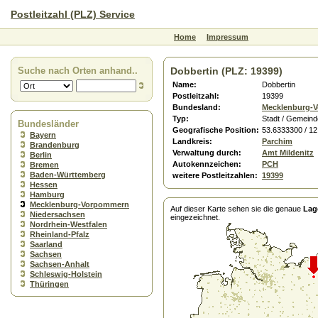
Postleitzahl (PLZ) Service
Home
Impressum
Suche nach Orten anhand..
Dobbertin (PLZ: 19399)
Name:
Dobbertin
Postleitzahl:
19399
Bundesland:
Mecklenburg-
Typ:
Stadt / Gemeind
Bundesländer
Geografische Position:
53.6333300 / 1
Bayern
Landkreis:
Parchim
Brandenburg
Verwaltung durch:
Amt Mildenitz
Berlin
Autokennzeichen:
PCH
Bremen
Baden-Württemberg
weitere Postleitzahlen:
19399
Hessen
Hamburg
Mecklenburg-Vorpommern
Auf dieser Karte sehen sie die genaue
Lag
Niedersachsen
eingezeichnet.
Nordrhein-Westfalen
Rheinland-Pfalz
Saarland
Sachsen
Sachsen-Anhalt
Schleswig-Holstein
Thüringen