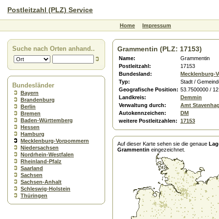
Postleitzahl (PLZ) Service
Home
Impressum
Suche nach Orten anhand..
Grammentin (PLZ: 17153)
Name:
Grammentin
Postleitzahl:
17153
Bundesland:
Mecklenburg-
Typ:
Stadt / Gemeind
Bundesländer
Geografische Position:
53.7500000 / 1
Bayern
Landkreis:
Demmin
Brandenburg
Verwaltung durch:
Amt Stavenha
Berlin
Autokennzeichen:
DM
Bremen
Baden-Württemberg
weitere Postleitzahlen:
17153
Hessen
Hamburg
Mecklenburg-Vorpommern
Auf dieser Karte sehen sie die genaue
Lag
Niedersachsen
Grammentin
eingezeichnet.
Nordrhein-Westfalen
Rheinland-Pfalz
Saarland
Sachsen
Sachsen-Anhalt
Schleswig-Holstein
Thüringen