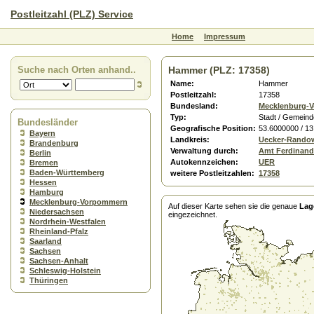
Postleitzahl (PLZ) Service
Home
Impressum
Suche nach Orten anhand..
Hammer (PLZ: 17358)
Name:
Hammer
Postleitzahl:
17358
Bundesland:
Mecklenburg-
Typ:
Stadt / Gemeind
Bundesländer
Geografische Position:
53.6000000 / 1
Bayern
Landkreis:
Uecker-Rando
Brandenburg
Verwaltung durch:
Amt Ferdinand
Berlin
Autokennzeichen:
UER
Bremen
Baden-Württemberg
weitere Postleitzahlen:
17358
Hessen
Hamburg
Mecklenburg-Vorpommern
Auf dieser Karte sehen sie die genaue
Lag
Niedersachsen
eingezeichnet.
Nordrhein-Westfalen
Rheinland-Pfalz
Saarland
Sachsen
Sachsen-Anhalt
Schleswig-Holstein
Thüringen