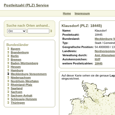
Postleitzahl (PLZ) Service
Home
Impressum
Suche nach Orten anhand..
Klausdorf (PLZ: 18445)
Name:
Klausdorf
Postleitzahl:
18445
Bundesland:
Mecklenburg-
Typ:
Stadt / Gemeind
Bundesländer
Geografische Position:
54.4000000 / 1
Bayern
Landkreis:
Nordvorpomm
Brandenburg
Verwaltung durch:
Amt Altenplee
Berlin
Autokennzeichen:
NVP
Bremen
Baden-Württemberg
weitere Postleitzahlen:
18445
Hessen
Hamburg
Mecklenburg-Vorpommern
Auf dieser Karte sehen sie die genaue
Lag
Niedersachsen
eingezeichnet.
Nordrhein-Westfalen
Rheinland-Pfalz
Saarland
Sachsen
Sachsen-Anhalt
Schleswig-Holstein
Thüringen