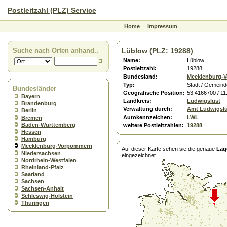
Postleitzahl (PLZ) Service
Home
Impressum
Suche nach Orten anhand..
Lüblow (PLZ: 19288)
Name:
Lüblow
Postleitzahl:
19288
Bundesland:
Mecklenburg-
Typ:
Stadt / Gemeind
Bundesländer
Geografische Position:
53.4166700 / 1
Bayern
Landkreis:
Ludwigslust
Brandenburg
Verwaltung durch:
Amt Ludwigsl
Berlin
Autokennzeichen:
LWL
Bremen
Baden-Württemberg
weitere Postleitzahlen:
19288
Hessen
Hamburg
Mecklenburg-Vorpommern
Auf dieser Karte sehen sie die genaue
Lag
Niedersachsen
eingezeichnet.
Nordrhein-Westfalen
Rheinland-Pfalz
Saarland
Sachsen
Sachsen-Anhalt
Schleswig-Holstein
Thüringen