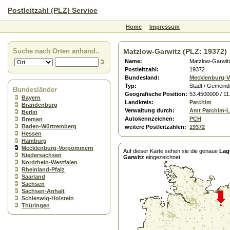
Postleitzahl (PLZ) Service
Home
Impressum
Suche nach Orten anhand..
Matzlow-Garwitz (PLZ: 19372)
Name:
Matzlow-Garwit
Postleitzahl:
19372
Bundesland:
Mecklenburg-
Typ:
Stadt / Gemeind
Bundesländer
Geografische Position:
53.4500000 / 1
Bayern
Landkreis:
Parchim
Brandenburg
Verwaltung durch:
Amt Parchim-
Berlin
Autokennzeichen:
PCH
Bremen
Baden-Württemberg
weitere Postleitzahlen:
19372
Hessen
Hamburg
Mecklenburg-Vorpommern
Auf dieser Karte sehen sie die genaue
Lag
Niedersachsen
Garwitz
eingezeichnet.
Nordrhein-Westfalen
Rheinland-Pfalz
Saarland
Sachsen
Sachsen-Anhalt
Schleswig-Holstein
Thüringen