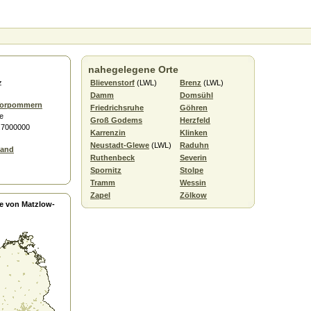
nahegelegene Orte
z
Blievenstorf
(LWL)
Brenz
(LWL)
Damm
Domsühl
Vorpommern
Friedrichsruhe
Göhren
e
Groß Godems
Herzfeld
1.7000000
Karrenzin
Klinken
Neustadt-Glewe
(LWL)
Raduhn
Land
Ruthenbeck
Severin
Spornitz
Stolpe
Tramm
Wessin
Zapel
Zölkow
e von Matzlow-