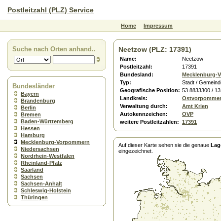
Postleitzahl (PLZ) Service
Home
Impressum
Suche nach Orten anhand..
Neetzow (PLZ: 17391)
Name:
Neetzow
Postleitzahl:
17391
Bundesland:
Mecklenburg-
Typ:
Stadt / Gemeind
Bundesländer
Geografische Position:
53.8833300 / 1
Bayern
Landkreis:
Ostvorpomme
Brandenburg
Verwaltung durch:
Amt Krien
Berlin
Autokennzeichen:
OVP
Bremen
Baden-Württemberg
weitere Postleitzahlen:
17391
Hessen
Hamburg
Mecklenburg-Vorpommern
Auf dieser Karte sehen sie die genaue
Lag
Niedersachsen
eingezeichnet.
Nordrhein-Westfalen
Rheinland-Pfalz
Saarland
Sachsen
Sachsen-Anhalt
Schleswig-Holstein
Thüringen