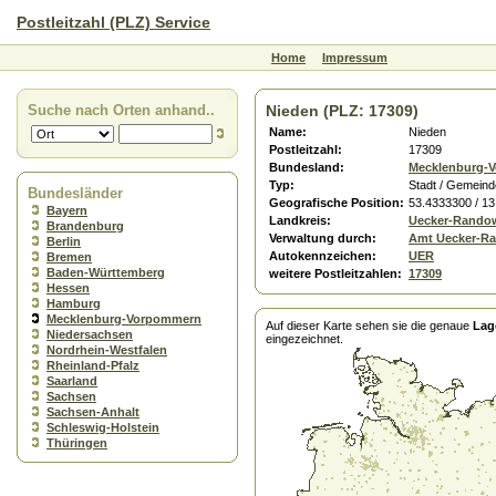
Postleitzahl (PLZ) Service
Home
Impressum
Suche nach Orten anhand..
Nieden (PLZ: 17309)
Name:
Nieden
Postleitzahl:
17309
Bundesland:
Mecklenburg-
Typ:
Stadt / Gemeind
Bundesländer
Geografische Position:
53.4333300 / 1
Bayern
Landkreis:
Uecker-Rando
Brandenburg
Verwaltung durch:
Amt Uecker-R
Berlin
Autokennzeichen:
UER
Bremen
Baden-Württemberg
weitere Postleitzahlen:
17309
Hessen
Hamburg
Mecklenburg-Vorpommern
Auf dieser Karte sehen sie die genaue
Lag
Niedersachsen
eingezeichnet.
Nordrhein-Westfalen
Rheinland-Pfalz
Saarland
Sachsen
Sachsen-Anhalt
Schleswig-Holstein
Thüringen