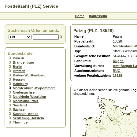
Postleitzahl (PLZ) Service
Home
Impressum
Suche nach Orten anhand..
Patzig (PLZ: 18528)
Name:
Patzig
Postleitzahl:
18528
Bundesland:
Mecklenburg-
Typ:
Stadt / Gemeind
Bundesländer
Geografische Position:
54.4666700 / 1
Bayern
Landkreis:
Rügen
Brandenburg
Verwaltung durch:
Amt Bergen L
Berlin
Autokennzeichen:
RÜG
Bremen
Baden-Württemberg
weitere Postleitzahlen:
18528
Hessen
Hamburg
Mecklenburg-Vorpommern
Auf dieser Karte sehen sie die genaue
Lag
Niedersachsen
eingezeichnet.
Nordrhein-Westfalen
Rheinland-Pfalz
Saarland
Sachsen
Sachsen-Anhalt
Schleswig-Holstein
Thüringen