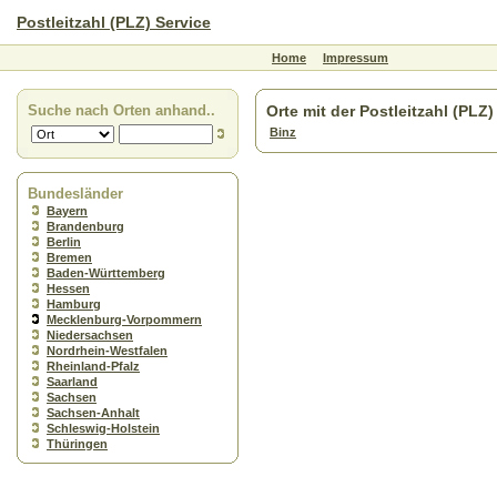
Postleitzahl (PLZ) Service
Home
Impressum
Suche nach Orten anhand..
Orte mit der Postleitzahl (PLZ
Binz
Bundesländer
Bayern
Brandenburg
Berlin
Bremen
Baden-Württemberg
Hessen
Hamburg
Mecklenburg-Vorpommern
Niedersachsen
Nordrhein-Westfalen
Rheinland-Pfalz
Saarland
Sachsen
Sachsen-Anhalt
Schleswig-Holstein
Thüringen