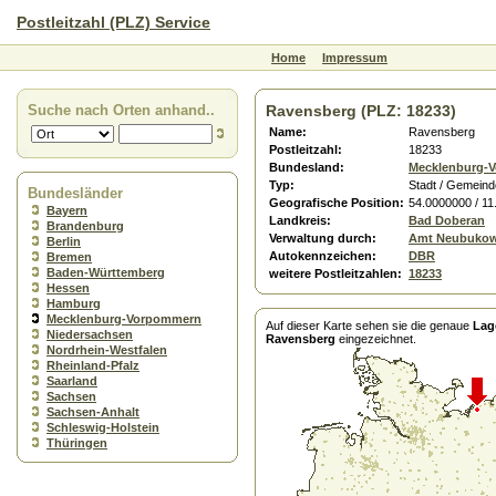
Postleitzahl (PLZ) Service
Home
Impressum
Suche nach Orten anhand..
Ravensberg (PLZ: 18233)
Name:
Ravensberg
Postleitzahl:
18233
Bundesland:
Mecklenburg-
Typ:
Stadt / Gemeind
Bundesländer
Geografische Position:
54.0000000 / 1
Bayern
Landkreis:
Bad Doberan
Brandenburg
Verwaltung durch:
Amt Neubukow
Berlin
Autokennzeichen:
DBR
Bremen
Baden-Württemberg
weitere Postleitzahlen:
18233
Hessen
Hamburg
Mecklenburg-Vorpommern
Auf dieser Karte sehen sie die genaue
Lag
Niedersachsen
Ravensberg
eingezeichnet.
Nordrhein-Westfalen
Rheinland-Pfalz
Saarland
Sachsen
Sachsen-Anhalt
Schleswig-Holstein
Thüringen