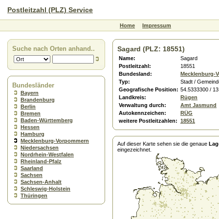
Postleitzahl (PLZ) Service
Home
Impressum
Suche nach Orten anhand..
Sagard (PLZ: 18551)
Name:
Sagard
Postleitzahl:
18551
Bundesland:
Mecklenburg-
Typ:
Stadt / Gemeind
Bundesländer
Geografische Position:
54.5333300 / 1
Bayern
Landkreis:
Rügen
Brandenburg
Verwaltung durch:
Amt Jasmund
Berlin
Autokennzeichen:
RÜG
Bremen
Baden-Württemberg
weitere Postleitzahlen:
18551
Hessen
Hamburg
Mecklenburg-Vorpommern
Auf dieser Karte sehen sie die genaue
Lag
Niedersachsen
eingezeichnet.
Nordrhein-Westfalen
Rheinland-Pfalz
Saarland
Sachsen
Sachsen-Anhalt
Schleswig-Holstein
Thüringen